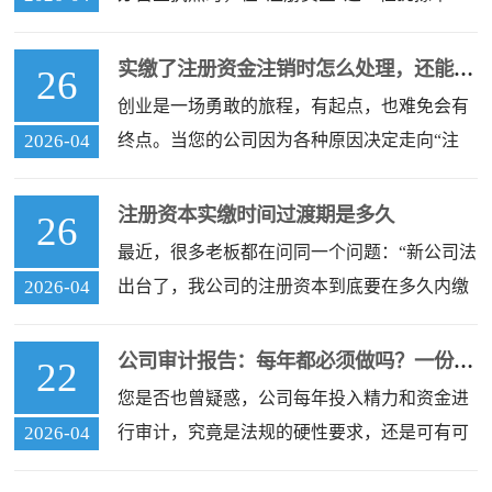
天，最后咬咬牙填了个100万，觉得“填高一
点，显得有实力”。但过段时间又听说，现
实缴了注册资金注销时怎么处理，还能退吗
26
创业是一场勇敢的旅程，有起点，也难免会有
2026-04
终点。当您的公司因为各种原因决定走向“注
销”这一步时，除了繁琐的税务和工商流程，一
个最现实、也最让人揪心的问题往往会浮出
注册资本实缴时间过渡期是多久
26
最近，很多老板都在问同一个问题：“新公司法
2026-04
出台了，我公司的注册资本到底要在多久内缴
完？如果现在不缴，会不会被罚？”这背后透露
出的是企业家们对政策变化的焦虑和对未
公司审计报告：每年都必须做吗？一份清晰的指南
22
您是否也曾疑惑，公司每年投入精力和资金进
2026-04
行审计，究竟是法规的硬性要求，还是可有可
无的“选修课”？面对繁杂的企业管理规定，许